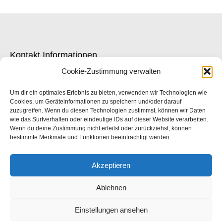
Kontakt Informationen
Cookie-Zustimmung verwalten
Adresse:
Volkhartstr. 2 | 86152 Augsburg
Um dir ein optimales Erlebnis zu bieten, verwenden wir Technologien wie
Cookies, um Geräteinformationen zu speichern und/oder darauf
zuzugreifen. Wenn du diesen Technologien zustimmst, können wir Daten
Telefon/Fax:
wie das Surfverhalten oder eindeutige IDs auf dieser Website verarbeiten.
Tel.: +49 (0)821 / 3 98 68
Wenn du deine Zustimmung nicht erteilst oder zurückziehst, können
bestimmte Merkmale und Funktionen beeinträchtigt werden.
Fax: +49 (0)821 / 15 88 50
Öffnungszeiten:
Akzeptieren
Montag - Samstag (auch Abendtermine) nach
Ablehnen
Vereinbarung Sonntag geschlossen
Einstellungen ansehen
© Kosmetik Gebauer - 2020