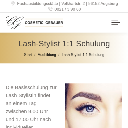
Fachausbildungsstätte | Volkhartstr. 2 | 86152 Augsburg
0821 / 3 98 68
Lash-Stylist 1:1 Schulung
Sie befinden sich hier:
Start
Ausbildung
Lash-Stylist 1:1 Schulung
Die Basisschulung zur
Lash-Stylistin findet
an einem Tag
zwischen 9.00 Uhr
und 17.00 Uhr nach
individueller