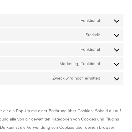
Funktional
Consent
to
Statistik
Consent
service
to
wordpress
Funktional
Consent
service
to
woocommerce
Marketing, Funktional
Consent
service
to
complianz
Zweck wird noch ermittelt
Consent
service
to
facebook
service
sonstiges
 dir ein Pop-Up mit einer Erklärung über Cookies. Sobald du auf
lligung alle von dir gewählten Kategorien von Cookies und Plugins
. Du kannst die Verwendung von Cookies über deinen Browser