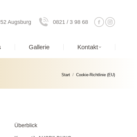
6152 Augsburg
0821 / 3 98 68
s
Gallerie
Kontakt
Sie befinden sich hier:
Start
Cookie-Richtlinie (EU)
Überblick