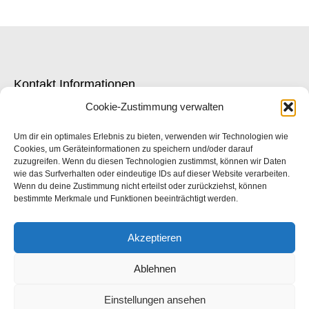
Kontakt Informationen
Cookie-Zustimmung verwalten
Adresse:
Volkhartstr. 2 | 86152 Augsburg
Um dir ein optimales Erlebnis zu bieten, verwenden wir Technologien wie
Cookies, um Geräteinformationen zu speichern und/oder darauf
zuzugreifen. Wenn du diesen Technologien zustimmst, können wir Daten
Telefon/Fax:
wie das Surfverhalten oder eindeutige IDs auf dieser Website verarbeiten.
Tel.: +49 (0)821 / 3 98 68
Wenn du deine Zustimmung nicht erteilst oder zurückziehst, können
bestimmte Merkmale und Funktionen beeinträchtigt werden.
Fax: +49 (0)821 / 15 88 50
Öffnungszeiten:
Akzeptieren
Montag - Samstag (auch Abendtermine) nach
Ablehnen
Vereinbarung Sonntag geschlossen
Einstellungen ansehen